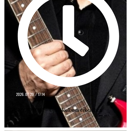
2026. 07. 29. / 17:14
TONY IOMMI – Új szólóalbum érkezőben