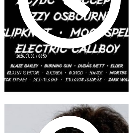
2026. 07. 30. / 08:59
Megjelent a nyomtatott HammerWorld
magazin legújabb száma (No. 360/2026.
augusztus)!