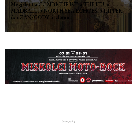
Megjelent a COMBICHRIST, a THE HU, a
MADBALL, a NORTH SEA ECHOES, a RIPPER
és a ZAN/CODY új albuma